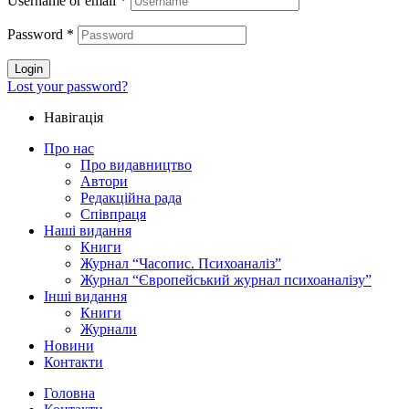
Username or email
*
Password
*
Login
Lost your password?
Навігація
Про нас
Про видавництво
Автори
Редакційна рада
Співпраця
Наші видання
Книги
Журнал “Часопис. Психоаналіз”
Журнал “Європейський журнал психоаналізу”
Інші видання
Книги
Журнали
Новини
Контакти
Головна