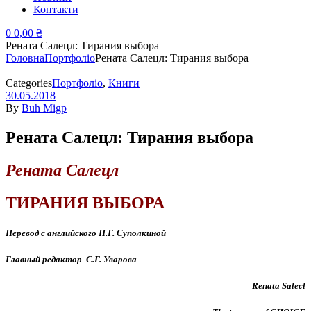
Контакти
0
0,00
₴
Рената Салецл: Тирания выбора
Головна
Портфоліо
Рената Салецл: Тирания выбора
Categories
Портфоліо
,
Книги
30.05.2018
By
Buh Migp
Рената Салецл: Тирания выбора
Рената Салецл
ТИРАНИЯ ВЫБОРА
Перевод с английского Н.Г. Суполкиной
Главный редактор С.Г. Уварова
Renata Salecl