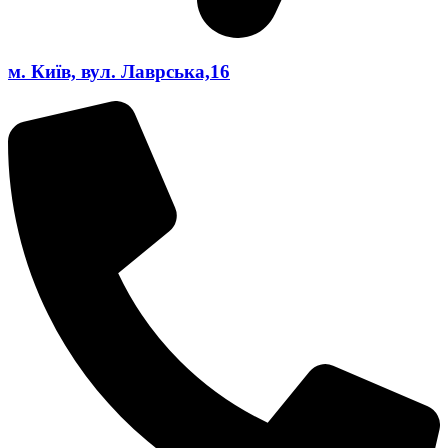
м. Київ, вул. Лаврська,16