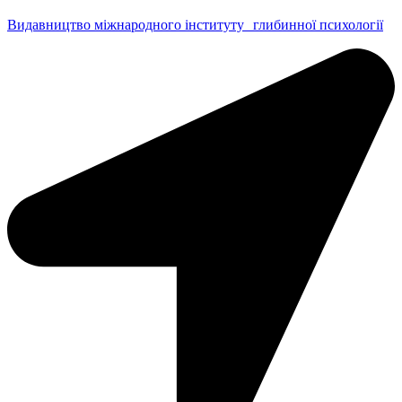
Видавництво міжнародного інституту глибинної психології