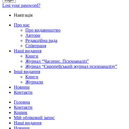
Lost your password?
Навігація
Про нас
Про видавництво
Автори
Редакційна рада
Співпраця
Наші видання
Книги
Журнал “Часопис. Психоаналіз”
Журнал “Європейський журнал психоаналізу”
Інші видання
Книги
Журнали
Новини
Контакти
Головна
Контакти
Кошик
Мій обліковий запис
Наші видання
Новини