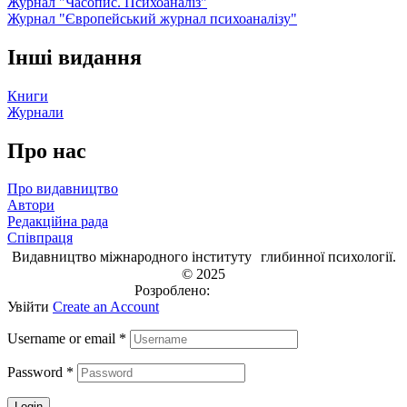
Журнал "Часопис. Психоаналіз"
Журнал "Європейський журнал психоаналізу"
Інші видання
Книги
Журнали
Про нас
Про видавництво
Автори
Редакційна рада
Співпраця
Видавництво міжнародного інституту глибинної психології.
© 2025
Розроблено:
EVRI.CO
Увійти
Create an Account
Username or email
*
Password
*
Login