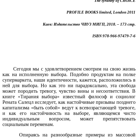
The tyranny of CHOICE
PROFILE BOOKS limited, London 2011
Киев: Издательство ЧВУЗ МИГП, 2018. – 173 стр.
ISBN 978-966-97479-7-6
Сегодня мы с удовлетворением смотрим на свою жизнь
как на исполненную выбора. Подобно продуктам на полке
супермаркета, наши идентичности, кажется, расположились в
ней для выбора. Но как это ни парадоксально, эта свобода
может породить тревогу, чувство вины и несоответствия. В
книге «Тирания выбора» известный философ и социолог
Рената Салецл исследует, как настойчивые призывы позднего
капитализма «быть собой» ведут к всевозрастающей тревоге,
и как его настойчивость на выборе, являющемся чисто
индивидуальным вопросом, может препятствовать
социальным переменам.
Опираясь на разнообразные примеры из массовой