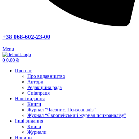
+38 068-602-23-00
Menu
0
0,00
₴
Про нас
Про видавництво
Автори
Редакційна рада
Співпраця
Наші видання
Книги
Журнал “Часопис. Психоаналіз”
Журнал “Європейський журнал психоаналізу”
Інші видання
Книги
Журнали
Новини