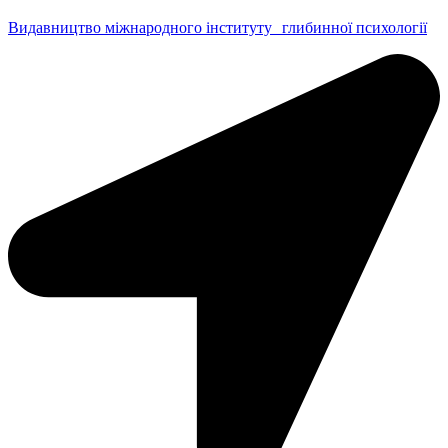
Видавництво міжнародного інституту глибинної психології