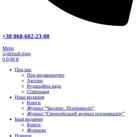
+38 068-602-23-00
Menu
0
0,00
₴
Про нас
Про видавництво
Автори
Редакційна рада
Співпраця
Наші видання
Книги
Журнал “Часопис. Психоаналіз”
Журнал “Європейський журнал психоаналізу”
Інші видання
Книги
Журнали
Новини