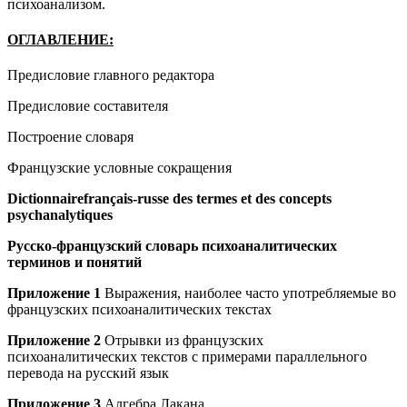
психоанализом.
ОГЛАВЛЕНИЕ:
Предисловие главного редактора
Предисловие составителя
Построение словаря
Французские условные сокращения
Dictionnairefrançais-russe
des termes et des concepts
psychanalytiques
Русско-французский словарь
психоаналитических
терминов и понятий
Приложение 1
Выражения, наиболее часто употребляемые во
французских психоаналитических текстах
Приложение 2
Отрывки из французских
психоаналитических текстов с примерами параллельного
перевода на русский язык
Приложение 3
Алгебра Лакана