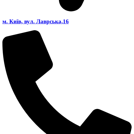
м. Київ, вул. Лаврська,16