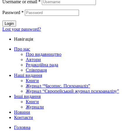
Username or email
*
Password
*
Login
Lost your password?
Навігація
Про нас
Про видавництво
Автори
Редакційна рада
Співпраця
Наші видання
Книги
Журнал “Часопис. Психоаналіз”
Журнал “Європейський журнал психоаналізу”
Інші видання
Книги
Журнали
Новини
Контакти
Головна