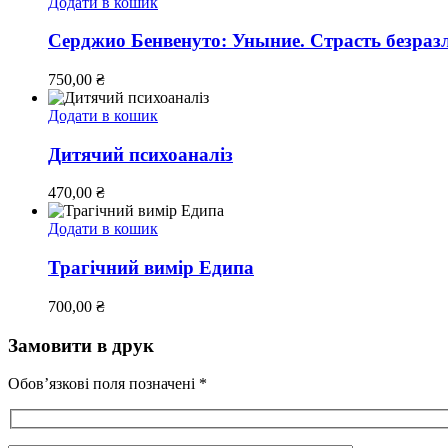
Додати в кошик
Серджио Бенвенуто: Уныние. Страсть безраз
750,00
₴
Додати в кошик
Дитячий психоаналіз
470,00
₴
Додати в кошик
Трагічний вимір Едипа
700,00
₴
Замовити в друк
Обов’язкові поля позначені *