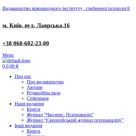
Видавництво міжнародного інституту глибинної психології
м. Київ, вул. Лаврська,16
+38 068-602-23-00
Menu
0
0,00
₴
Про нас
Про видавництво
Автори
Редакційна рада
Співпраця
Наші видання
Книги
Журнал “Часопис. Психоаналіз”
Журнал “Європейський журнал психоаналізу”
Інші видання
Книги