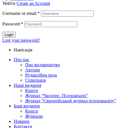
Увійти
Create an Account
Username or email
*
Password
*
Login
Lost your password?
Навігація
Про нас
Про видавництво
Автори
Редакційна рада
Співпраця
Наші видання
Книги
Журнал “Часопис. Психоаналіз”
Журнал “Європейський журнал психоаналізу”
Інші видання
Книги
Журнали
Новини
Контакти