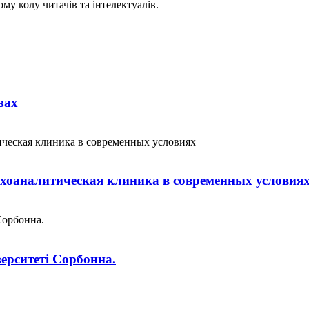
му колу читачів та інтелектуалів.
зах
хоаналитическая клиника в современных условия
верситеті Сорбонна.