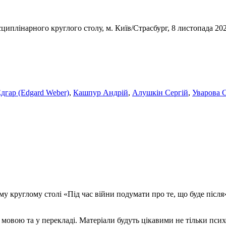
иплінарного круглого столу, м. Київ/Страсбург, 8 листопада 2024 р.
дгар (Edgard Weber)
,
Кашпур Андрій
,
Алушкін Сергій
,
Уварова 
 круглому столі «Під час війни подумати про те, що буде після»
мовою та у перекладі. Матеріали будуть цікавими не тільки психо