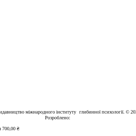
идавництво міжнародного інституту глибинної психології. © 20
Розроблено:
EVRI.CO
я
700,00
₴