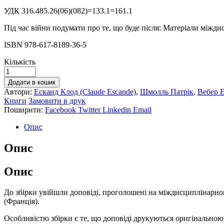
УДК 316.485.26(06)(082)=133.1=161.1
Під час війни подумати про те, що буде після: Матеріали міждисц
ISBN 978-617-8189-36-5
Кількість
Додати в кошик
Автори:
Есканд Клод (Claude Escande)
,
Шмолль Патрік
,
Вебер Е
Книги
Замовити в друк
Поширити:
Facebook
Twitter
Linkedin
Email
Опис
Опис
Опис
До збірки увійшли доповіді, проголошені на міждисциплінарному
(Франція).
Особливістю збірки є те, що доповіді друкуються оригінальною 