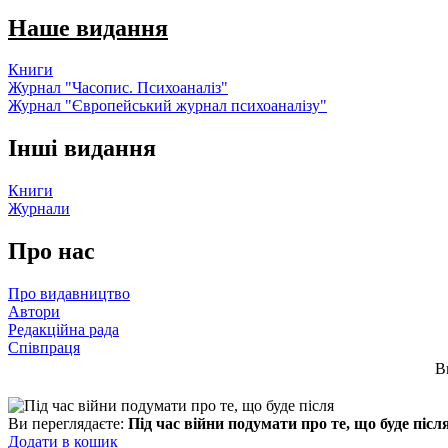
Наше видання
Книги
Журнал "Часопис. Психоаналіз"
Журнал "Європейський журнал психоаналізу"
Інші видання
Книги
Журнали
Про нас
Про видавництво
Автори
Редакційна рада
Співпраця
В
Ви переглядаєте:
Під час війни подумати про те, що буде післ
Додати в кошик