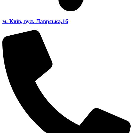
м. Київ, вул. Лаврська,16