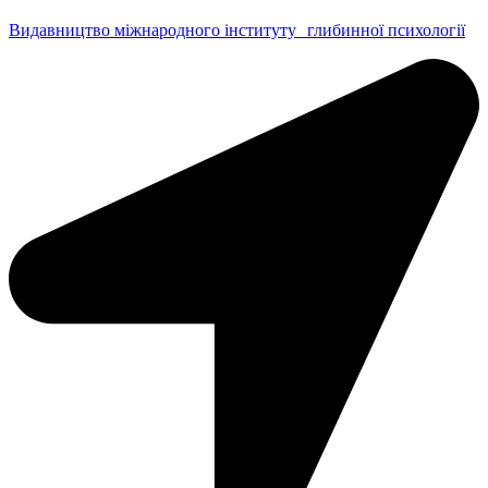
Видавництво міжнародного інституту глибинної психології