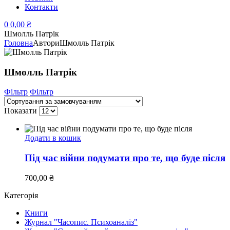
Контакти
0
0,00
₴
Шмолль Патрік
Головна
Автори
Шмолль Патрік
Шмолль Патрік
Фільтр
Фільтр
Показати
Додати в кошик
Під час війни подумати про те, що буде після
700,00
₴
Категорія
Книги
Журнал "Часопис. Психоаналіз"