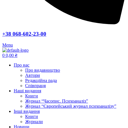
+38 068-602-23-00
Menu
0
0,00
₴
Про нас
Про видавництво
Автори
Редакційна рада
Співпраця
Наші видання
Книги
Журнал “Часопис. Психоаналіз”
Журнал “Європейський журнал психоаналізу”
Інші видання
Книги
Журнали
Новини