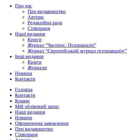
Про нас
Про видавництво
Автори
Редакційна рада
Співпраця
Наші видання
Книги
Журнал “Часопис. Психоаналіз”
Журнал “Європейський журнал психоаналізу”
Інші видання
Книги
Журнали
Новини
Контакти
Головна
Контакти
Кошик
Мій обліковий запис
Наші видання
Новини
Оформлення замовлення
Про видавництво
Співпраця