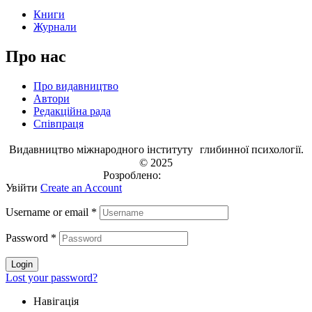
Книги
Журнали
Про нас
Про видавництво
Автори
Редакційна рада
Співпраця
Видавництво міжнародного інституту глибинної психології.
© 2025
Розроблено:
EVRI.CO
Увійти
Create an Account
Username or email
*
Password
*
Login
Lost your password?
Навігація