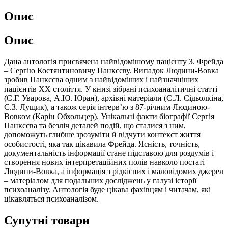
Опис
Опис
Дана антологія присвячена найвідомішому пацієнту З. Фрейда
– Сергію Костянтиновичу Панкєєву. Випадок Людини-Вовка
зробив Панкєєва одним з найвідоміших і найзначніших
пацієнтів ХХ століття. У книзі зібрані психоаналітичні статті
(С.Г. Уварова, А.Ю. Юран), архівні матеріали (С.Л. Сідьолкіна,
С.З. Лущик), а також серія інтерв’ю з 87-річним Людиною-
Вовком (Карін Обхольцер). Унікальні факти біографії Сергія
Панкєєва та безліч деталей подій, що сталися з ним,
допоможуть глибше зрозуміти й відчути контекст життя
особистості, яка так цікавила Фрейда. Ясність, точність,
документальність інформації стане підставою для роздумів і
створення нових інтерпретаційних полів навколо постаті
Людини-Вовка, а інформація з рідкісних і маловідомих джерел
– матеріалом для подальших досліджень у галузі історії
психоаналізу. Антологія буде цікава фахівцям і читачам, які
цікавляться психоаналізом.
Супутні товари