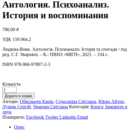
Антология. Психоанализ.
История и воспоминания
700,00
₴
УДК 159.964.2
Людина-Вовк. Антологія. Психоаналіз. Історія та спогади / під
ред. С.Г. Уварової. – К.: ПВНЗ «МІГП», 2021. – 334 с.
ISBN 978-966-97897-2-3
Кількість
Додати в кошик
Автори:
Обхольцер Карін
,
Сідьолкіна Світлана
,
Юран Айтен
,
Лущик Сергій
,
Уварова Світлана
Категорія:
Книги
Замовити в
друк
Поширити:
Facebook
Twitter
Linkedin
Email
Опис