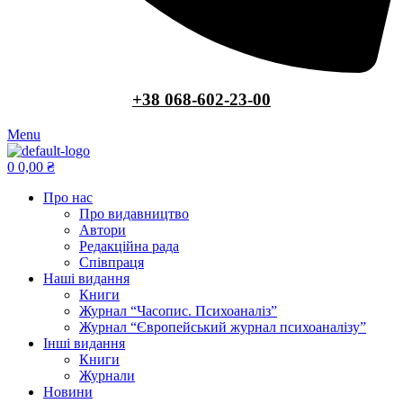
+38 068-602-23-00
Menu
0
0,00
₴
Про нас
Про видавництво
Автори
Редакційна рада
Співпраця
Наші видання
Книги
Журнал “Часопис. Психоаналіз”
Журнал “Європейський журнал психоаналізу”
Інші видання
Книги
Журнали
Новини