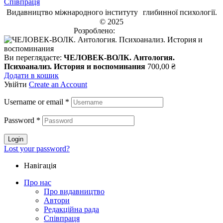
Співпраця
Видавництво міжнародного інституту глибинної психології.
© 2025
Розроблено:
EVRI.CO
Ви переглядаєте:
ЧЕЛОВЕК-ВОЛК. Антология.
Психоанализ. История и воспоминания
700,00
₴
Додати в кошик
Увійти
Create an Account
Username or email
*
Password
*
Login
Lost your password?
Навігація
Про нас
Про видавництво
Автори
Редакційна рада
Співпраця