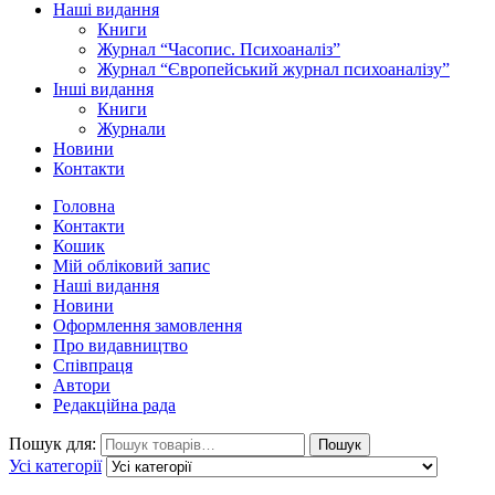
Наші видання
Книги
Журнал “Часопис. Психоаналіз”
Журнал “Європейський журнал психоаналізу”
Інші видання
Книги
Журнали
Новини
Контакти
Головна
Контакти
Кошик
Мій обліковий запис
Наші видання
Новини
Оформлення замовлення
Про видавництво
Співпраця
Автори
Редакційна рада
Пошук для:
Пошук
Усі категорії