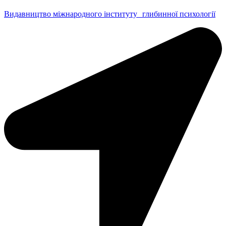
Видавництво міжнародного інституту глибинної психології