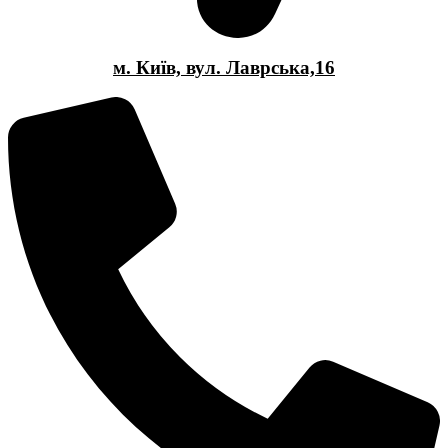
м. Київ, вул. Лаврська,16