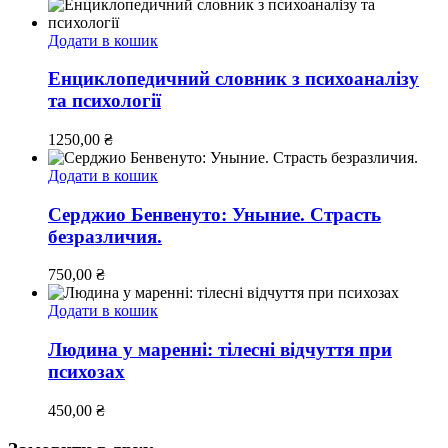
Додати в кошик
Енциклопедичний словник з психоаналізу
та психології
1250,00
₴
Додати в кошик
Серджио Бенвенуто: Уныние. Страсть
безразличия.
750,00
₴
Додати в кошик
Людина у маренні: тілесні відчуття при
психозах
450,00
₴