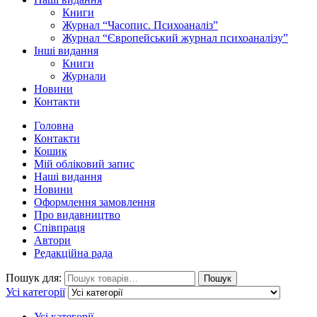
Книги
Журнал “Часопис. Психоаналіз”
Журнал “Європейський журнал психоаналізу”
Інші видання
Книги
Журнали
Новини
Контакти
Головна
Контакти
Кошик
Мій обліковий запис
Наші видання
Новини
Оформлення замовлення
Про видавництво
Співпраця
Автори
Редакційна рада
Пошук для:
Пошук
Усі категорії
Усі категорії