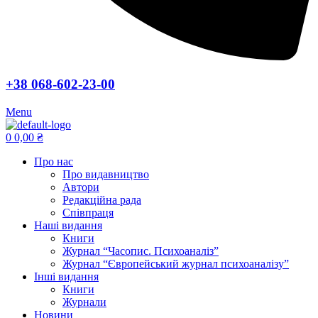
+38 068-602-23-00
Menu
0
0,00
₴
Про нас
Про видавництво
Автори
Редакційна рада
Співпраця
Наші видання
Книги
Журнал “Часопис. Психоаналіз”
Журнал “Європейський журнал психоаналізу”
Інші видання
Книги
Журнали
Новини