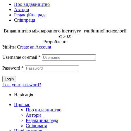
Про видавництво
Автори
Редакційна рада
Співпраця
Видавництво міжнародного інституту глибинної психології.
© 2025
Розроблено:
EVRI.CO
Увійти
Create an Account
Username or email
*
Password
*
Login
Lost your password?
Навігація
Про нас
Про видавництво
Автори
Редакційна рада
Співпраця
Наші видання