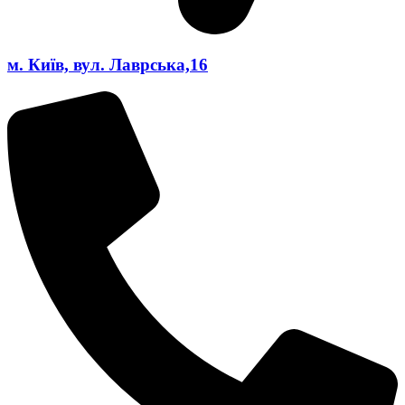
м. Київ, вул. Лаврська,16