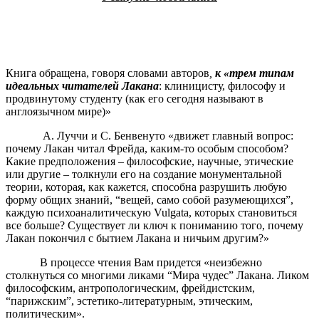
Книга обращена, говоря словами авторов
,
к «трем типам
идеальных читателей
Лакана
: клиницисту, философу и
продвинутому студенту (как его сегодня называют в
англоязычном мире)»
А. Луччи и С. Бенвенуто «движет главный вопрос:
почему Лакан читал Фрейда, каким-то особым способом?
Какие предположения – философские, научные, этические
или другие – толкнули его на создание монументальной
теории, которая, как кажется, способна разрушить любую
форму общих знаний, “вещей, само собой разумеющихся”,
каждую психоаналитическую Vulgata, которых становиться
все больше? Существует ли ключ к пониманию того, почему
Лакан покончил с бытием Лакана и ничьим другим?»
В процессе чтения Вам придется «неизбежно
столкнуться со многими ликами “Мира чудес” Лакана. Ликом
философским, антропологическим, фрейдистским,
“парижским”, эстетико-литературным, этическим,
политическим».