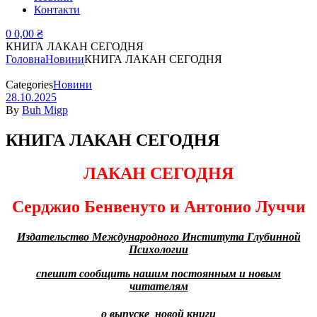
Контакти
0
0,00
₴
КНИГА ЛАКАН СЕГОДНЯ
Головна
Новини
КНИГА ЛАКАН СЕГОДНЯ
Categories
Новини
28.10.2025
By
Buh Migp
КНИГА ЛАКАН СЕГОДНЯ
ЛАКАН СЕГОДНЯ
Серджио
Бенвенуто
и Антонио
Луччи
Издательство Международного Института Глубинной
Психологии
спешит
сообщить нашим постоянным и новым
читателям
о выпуске
новой книги