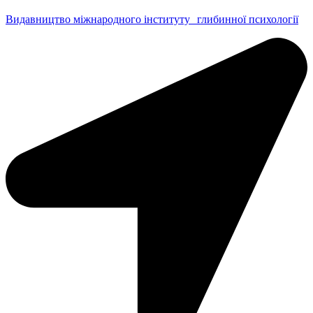
Видавництво міжнародного інституту глибинної психології