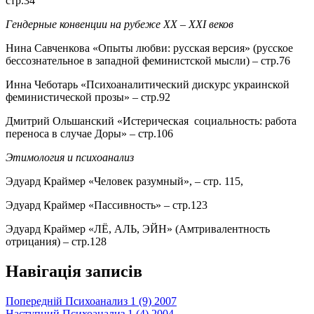
стр.34
Гендерные конвенции на рубеже ХХ – ХХ
I
веков
Нина Савченкова «Опыты любви: русская версия» (русское
бессознательное в западной феминистской мысли) – стр.76
Инна Чеботарь «Психоаналитический дискурс украинской
феминистической прозы» – стр.92
Дмитрий Ольшанский «Истерическая социальность: работа
переноса в случае Доры» – стр.106
Этимология и психоанализ
Эдуард Краймер «Человек разумный», – стр. 115,
Эдуард Краймер «Пассивность» – стр.123
Эдуард Краймер «ЛЁ, АЛЬ, ЭЙН» (Амтривалентность
отрицания) – стр.128
Навігація записів
Попередній
Психоанализ 1 (9) 2007
Наступний
Психоанализ 1 (4) 2004