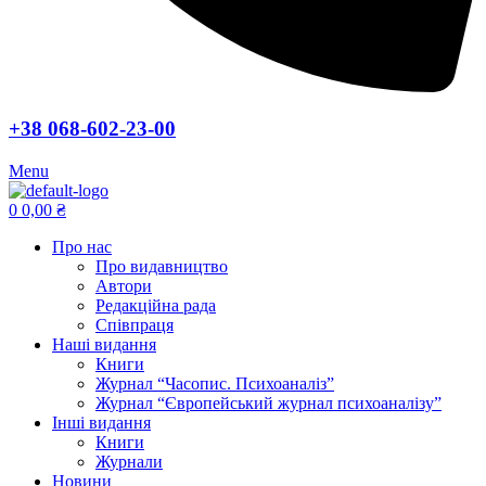
+38 068-602-23-00
Menu
0
0,00
₴
Про нас
Про видавництво
Автори
Редакційна рада
Співпраця
Наші видання
Книги
Журнал “Часопис. Психоаналіз”
Журнал “Європейський журнал психоаналізу”
Інші видання
Книги
Журнали
Новини