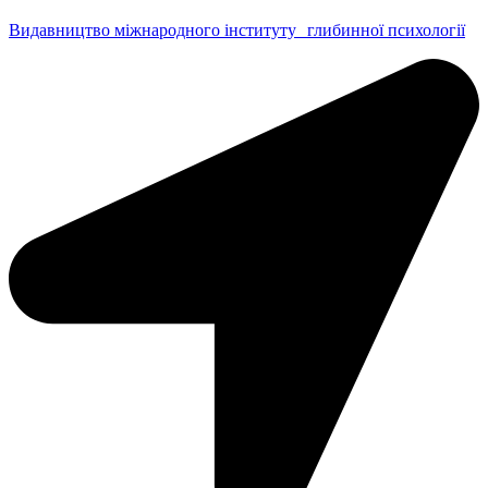
Видавництво міжнародного інституту глибинної психології