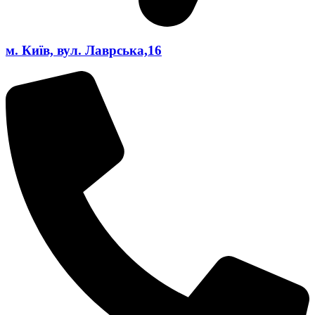
м. Київ, вул. Лаврська,16