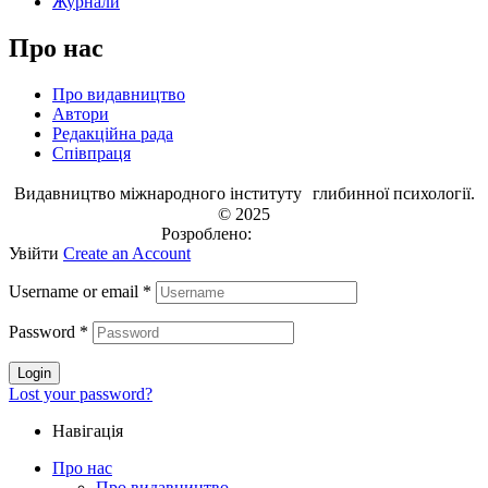
Журнали
Про нас
Про видавництво
Автори
Редакційна рада
Співпраця
Видавництво міжнародного інституту глибинної психології.
© 2025
Розроблено:
EVRI.CO
Увійти
Create an Account
Username or email
*
Password
*
Login
Lost your password?
Навігація
Про нас
Про видавництво