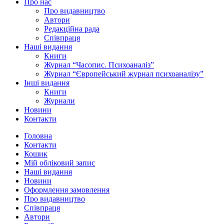
Про нас
Про видавництво
Автори
Редакційна рада
Співпраця
Наші видання
Книги
Журнал “Часопис. Психоаналіз”
Журнал “Європейський журнал психоаналізу”
Інші видання
Книги
Журнали
Новини
Контакти
Головна
Контакти
Кошик
Мій обліковий запис
Наші видання
Новини
Оформлення замовлення
Про видавництво
Співпраця
Автори