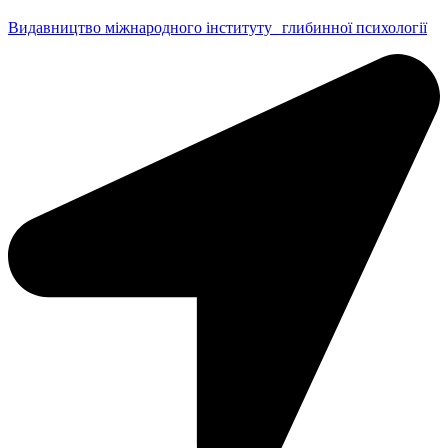
Видавництво міжнародного інституту глибинної психології