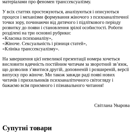
матеріалами про феномен транссексуалізму.
У всіх статтях простежуються, аналізуються і описуються
процеси і механізми формування жіночого з психоаналітичної
точки зору, починаючи від дитячого і підліткового періоду
розвитку до появи і становлення зрілої особистості. Роботи
розділені на три основні рубрики:
«Класика психоаналізу»,
«Жіноче. Сексуальність і різниця статей»,
«Клініка транссексуалізму».
На завершення цієї невеликої презентації номера хочеться
висловити вдячність постійним читачам за зворотний зв’язок,
що дозволив з’явитися другій, доповненій і розширеній, версії
випуску про жіноче. Ми також завжди раді появі нових
читачів і прихильників психоаналітичного світогляду і
бажаємо всім приємного і пізнавального читання!
Світлана Уварова
Супутні товари