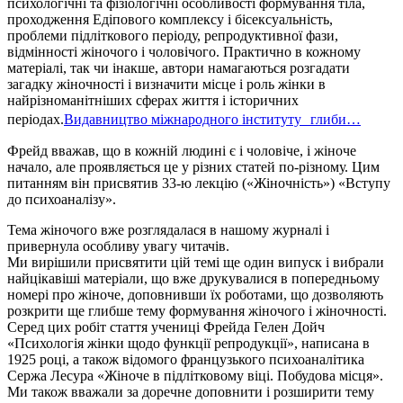
психологічні та фізіологічні особливості формування тіла,
проходження Едіпового комплексу і бісексуальність,
проблеми підліткового періоду, репродуктивної фази,
відмінності жіночого і чоловічого. Практично в кожному
матеріалі, так чи інакше, автори намагаються розгадати
загадку жіночності і визначити місце і роль жінки в
найрізноманітніших сферах життя і історичних
періодах.
Видавництво міжнародного інституту глиби…
Фрейд вважав, що в кожній людині є і чоловіче, і жіноче
начало, але проявляється це у різних статей по-різному. Цим
питанням він присвятив 33-ю лекцію («Жіночність») «Вступу
до психоаналізу».
Тема жіночого вже розглядалася в нашому журналі і
привернула особливу увагу читачів.
Ми вирішили присвятити цій темі ще один випуск і вибрали
найцікавіші матеріали, що вже друкувалися в попередньому
номері про жіноче, доповнивши їх роботами, що дозволяють
розкрити ще глибше тему формування жіночого і жіночності.
Серед цих робіт стаття учениці Фрейда Гелен Дойч
«Психологія жінки щодо функції репродукції», написана в
1925 році, а також відомого французького психоаналітика
Сержа Лесура «Жіноче в підлітковому віці. Побудова місця».
Ми також вважали за доречне доповнити і розширити тему