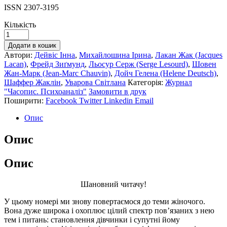
ISSN 2307-3195
Кількість
Додати в кошик
Автори:
Дейвіс Інна
,
Михайлошина Ірина
,
Лакан Жак (Jacques
Lacan)
,
Фрейд Зиґмунд
,
Льосур Серж (Serge Lesourd)
,
Шовен
Жан-Марк (Jean-Marc Chauvin)
,
Дойч Гелена (Helene Deutsch)
,
Шаффер Жаклін
,
Уварова Світлана
Категорія:
Журнал
"Часопис. Психоаналіз"
Замовити в друк
Поширити:
Facebook
Twitter
Linkedin
Email
Опис
Опис
Опис
Шановний читачу!
У цьому номері ми знову повертаємося до теми жіночого.
Вона дуже широка і охоплює цілий спектр пов’язаних з нею
тем і питань: становлення дівчинки і супутні йому