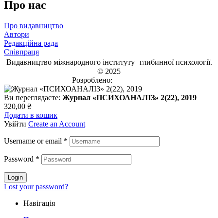
Про нас
Про видавництво
Автори
Редакційна рада
Співпраця
Видавництво міжнародного інституту глибинної психології.
© 2025
Розроблено:
EVRI.CO
Ви переглядаєте:
Журнал «ПСИХОАНАЛІЗ» 2(22), 2019
320,00
₴
Додати в кошик
Увійти
Create an Account
Username or email
*
Password
*
Login
Lost your password?
Навігація