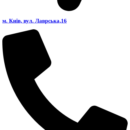
м. Київ, вул. Лаврська,16