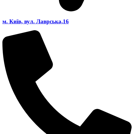
м. Київ, вул. Лаврська,16