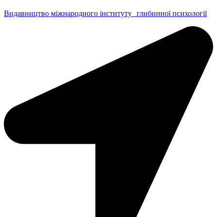
Видавництво міжнародного інституту глибинної психології