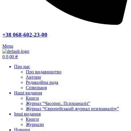
+38 068-602-23-00
Menu
0
0,00
₴
Про нас
Про видавництво
Автори
Редакційна рада
Співпраця
Наші видання
Книги
Журнал “Часопис. Психоаналіз”
Журнал “Європейський журнал психоаналізу”
Інші видання
Книги
Журнали
Новини