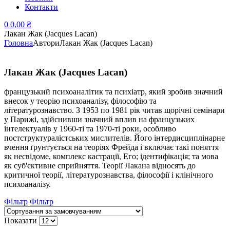
Контакти
0
0,00
₴
Лакан Жак (Jacques Lacan)
Головна
Автори
Лакан Жак (Jacques Lacan)
Лакан Жак (Jacques Lacan)
французький психоаналітик та психіатр, який зробив значний
внесок у теорію психоаналізу, філософію та
літературознавство. З 1953 по 1981 рік читав щорічні семінари
у Парижі, здійснивши значний вплив на французьких
інтелектуалів у 1960-ті та 1970-ті роки, особливо
постструктуралістських мислителів. Його інтердисциплінарне
вчення ґрунтується на теоріях Фрейда і включає такі поняття
як несвідоме, комплекс кастрації, Его; ідентифікація; та мова
як суб'єктивне сприйняття. Теорії Лакана відносять до
критичної теорії, літературознавства, філософії і клінічного
психоаналізу.
Фільтр
Фільтр
Показати