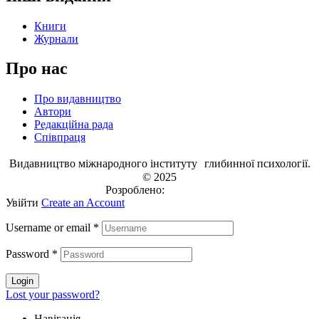
Книги
Журнали
Про нас
Про видавництво
Автори
Редакційна рада
Співпраця
Видавництво міжнародного інституту глибинної психології.
© 2025
Розроблено:
EVRI.CO
Увійти
Create an Account
Username or email
*
Password
*
Login
Lost your password?
Навігація