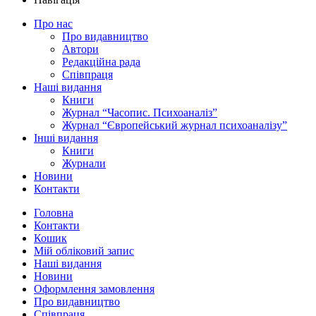
Про нас
Про видавництво
Автори
Редакційна рада
Співпраця
Наші видання
Книги
Журнал “Часопис. Психоаналіз”
Журнал “Європейський журнал психоаналізу”
Інші видання
Книги
Журнали
Новини
Контакти
Головна
Контакти
Кошик
Мій обліковий запис
Наші видання
Новини
Оформлення замовлення
Про видавництво
Співпраця