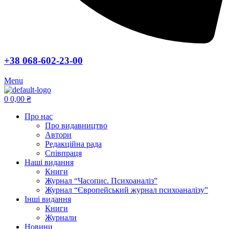
+38 068-602-23-00
Menu
0
0,00
₴
Про нас
Про видавництво
Автори
Редакційна рада
Співпраця
Наші видання
Книги
Журнал “Часопис. Психоаналіз”
Журнал “Європейський журнал психоаналізу”
Інші видання
Книги
Журнали
Новини