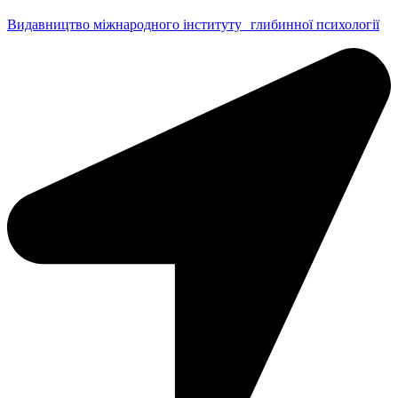
Видавництво міжнародного інституту глибинної психології