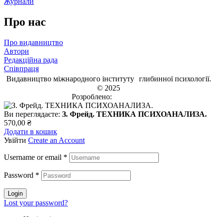
Журнали
Про нас
Про видавництво
Автори
Редакційна рада
Співпраця
Видавництво міжнародного інституту глибинної психології.
© 2025
Розроблено:
EVRI.CO
Ви переглядаєте:
З. Фрейд. ТЕХНИКА ПСИХОАНАЛИЗА.
570,00
₴
Додати в кошик
Увійти
Create an Account
Username or email
*
Password
*
Login
Lost your password?