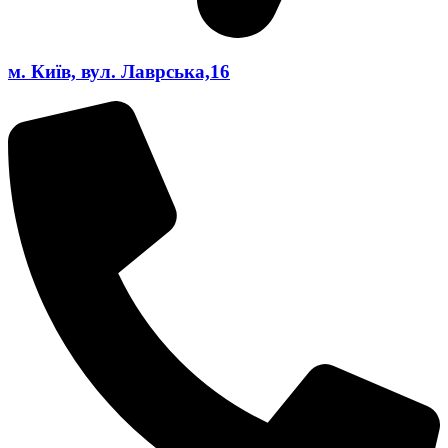
м. Київ, вул. Лаврська,16