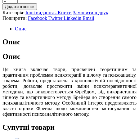
Додати в кошик
Категорія:
Інші видання - Книги
Замовити в друк
Поширити:
Facebook
Twitter
Linkedin
Email
Опис
Опис
Опис
Ця книга включає твори, присвячені теоретичним та
практичним проблемам психотерапії в цілому та психоаналізу,
зокрема. Робота, представлена в хронологічній послідовності
роботи, дозволяє простежити зміни психотерапевтичної
методики, що використовується Фрейдом, від використання
гіпнозу та катартичного методу Брейера до створення самого
психоаналітичного методу. Особливий інтерес представляють
власні оцінки Фрейда щодо можливостей застосування та
ефективності психоаналітичного методу.
Супутні товари