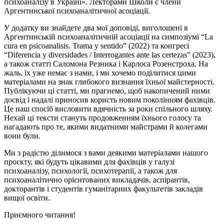
психоаналізу в Україні». Лекторами Школи є члени
Аргентинської психоаналітичної асоціації.
У додатку ви знайдете два мої доповіді, виголошені в
Аргентинській психоаналітичній асоціації на симпозіумі “La
cura en psicoanalisis. Trama y sentido” (2022) та конгресі
“Diferencia y diversidades / Interrogantes ante las certezas” (2023),
а також статті Саломона Резника і Карлоса Розенстроха. На
жаль, їх уже немає з нами, і ми хочемо поділитися цими
матеріалами на знак глибокого визнання їхньої майстерності.
Публікуючи ці статті, ми прагнемо, щоб накопичений ними
досвід і надалі приносив користь новим поколінням фахівців.
Це наш спосіб висловити вдячність за роки спільного шляху.
Нехай ці тексти стануть продовженням їхнього голосу та
нагадають про те, якими видатними майстрами й колегами
вони були.
Ми з радістю ділимося з вами деякими матеріалами нашого
проєкту, які будуть цікавими для фахівців у галузі
психоаналізу, психології, психотерапії, а також для
психоаналітично орієнтованих викладачів, аспірантів,
докторантів і студентів гуманітарних факультетів закладів
вищої освіти.
Приємного читання!