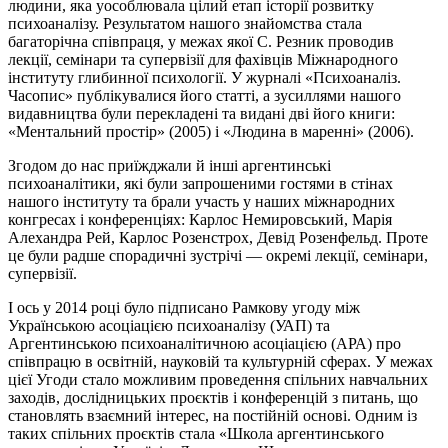
людини, яка уособлювала цілий етап історії розвитку
психоаналізу. Результатом нашого знайомства стала
багаторічна співпраця, у межах якої С. Резник проводив
лекції, семінари та супервізії для фахівців Міжнародного
інституту глибинної психології. У журналі «Психоаналіз.
Часопис» публікувалися його статті, а зусиллями нашого
видавництва були перекладені та видані дві його книги:
«Ментальний простір» (2005) і «Людина в маренні» (2006).
Згодом до нас приїжджали й інші аргентинські
психоаналітики, які були запрошеними гостями в стінах
нашого інституту та брали участь у наших міжнародних
конгресах і конференціях: Карлос Немировський, Марія
Алехандра Рей, Карлос Розенстрох, Девід Розенфельд. Проте
це були радше спорадичні зустрічі — окремі лекції, семінари,
супервізії.
І ось у 2014 році було підписано Рамкову угоду між
Українською асоціацією психоаналізу (УАП) та
Аргентинською психоаналітичною асоціацією (АРА) про
співпрацю в освітній, науковій та культурній сферах. У межах
цієї Угоди стало можливим проведення спільних навчальних
заходів, дослідницьких проєктів і конференцій з питань, що
становлять взаємний інтерес, на постійній основі. Одним із
таких спільних проєктів стала «Школа аргентинського