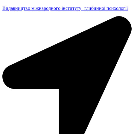
Видавництво міжнародного інституту глибинної психології