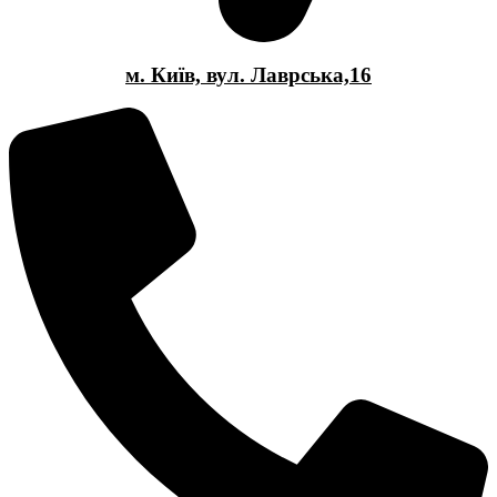
м. Київ, вул. Лаврська,16