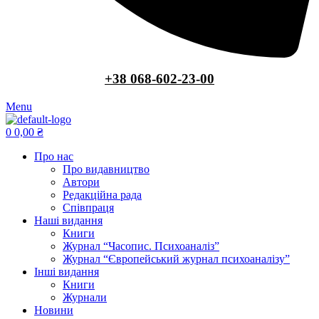
+38 068-602-23-00
Menu
0
0,00
₴
Про нас
Про видавництво
Автори
Редакційна рада
Співпраця
Наші видання
Книги
Журнал “Часопис. Психоаналіз”
Журнал “Європейський журнал психоаналізу”
Інші видання
Книги
Журнали
Новини