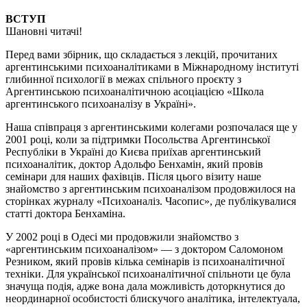
ВСТУП
Шановні читачі!
Перед вами збірник, що складається з лекцій, прочитаних
аргентинськими психоаналітиками в Міжнародному інституті
глибинної психології в межах спільного проєкту з
Аргентинською психоаналітичною асоціацією «Школа
аргентинського психоаналізу в Україні».
Наша співпраця з аргентинськими колегами розпочалася ще у
2001 році, коли за підтримки Посольства Аргентинської
Республіки в Україні до Києва приїхав аргентинський
психоаналітик, доктор Адольфо Бенхамін, який провів
семінари для наших фахівців. Після цього візиту наше
знайомство з аргентинським психоаналізом продовжилося на
сторінках журналу «Психоаналіз. Часопис», де публікувалися
статті доктора Бенхаміна.
У 2002 році в Одесі ми продовжили знайомство з
«аргентинським психоаналізом» — з доктором Саломоном
Резником, який провів кілька семінарів із психоаналітичної
техніки. Для української психоаналітичної спільноти це була
значуща подія, адже вона дала можливість доторкнутися до
неординарної особистості блискучого аналітика, інтелектуала,