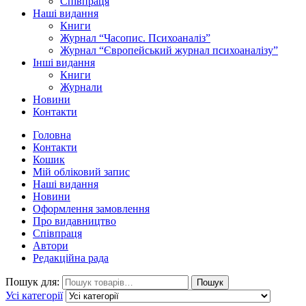
Співпраця
Наші видання
Книги
Журнал “Часопис. Психоаналіз”
Журнал “Європейський журнал психоаналізу”
Інші видання
Книги
Журнали
Новини
Контакти
Головна
Контакти
Кошик
Мій обліковий запис
Наші видання
Новини
Оформлення замовлення
Про видавництво
Співпраця
Автори
Редакційна рада
Пошук для:
Пошук
Усі категорії