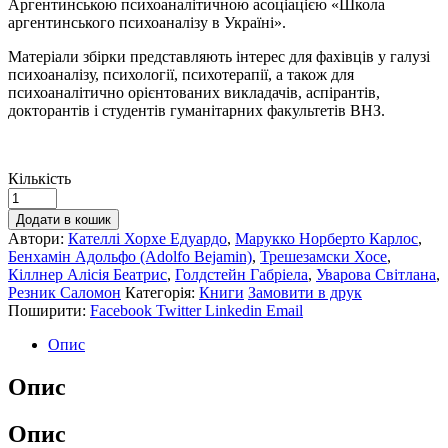
Аргентинською психоаналітичною асоціацією «Школа
аргентинського психоаналізу в Україні».
Матеріали збірки представляють інтерес для фахівців у галузі
психоаналізу, психології, психотерапії, а також для
психоаналітично орієнтованих викладачів, аспірантів,
докторантів і студентів гуманітарних факультетів ВНЗ.
Кількість
Додати в кошик
Автори:
Кателлі Хорхе Едуардо
,
Марукко Норберто Карлос
,
Бенхамін Адольфо (Adolfo Bejamin)
,
Трешезамски Хосе
,
Кіллнер Алісія Беатрис
,
Голдстейн Габріела
,
Уварова Світлана
,
Резник Саломон
Категорія:
Книги
Замовити в друк
Поширити:
Facebook
Twitter
Linkedin
Email
Опис
Опис
Опис