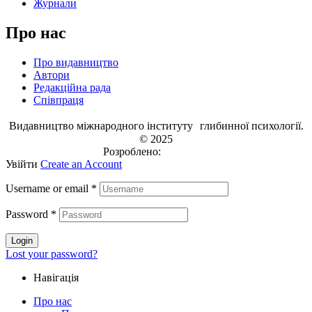
Журнали
Про нас
Про видавництво
Автори
Редакційна рада
Співпраця
Видавництво міжнародного інституту глибинної психології.
© 2025
Розроблено:
EVRI.CO
Увійти
Create an Account
Username or email
*
Password
*
Login
Lost your password?
Навігація
Про нас