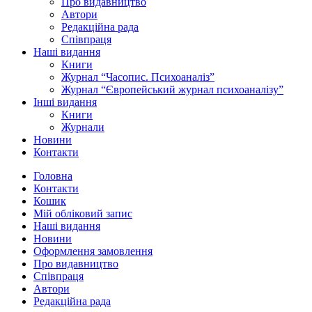
Про видавництво
Автори
Редакційна рада
Співпраця
Наші видання
Книги
Журнал “Часопис. Психоаналіз”
Журнал “Європейський журнал психоаналізу”
Інші видання
Книги
Журнали
Новини
Контакти
Головна
Контакти
Кошик
Мій обліковий запис
Наші видання
Новини
Оформлення замовлення
Про видавництво
Співпраця
Автори
Редакційна рада