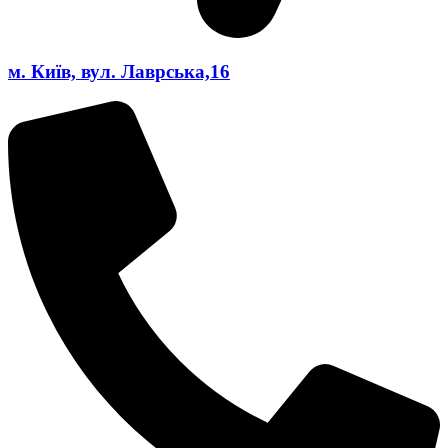
м. Київ, вул. Лаврська,16