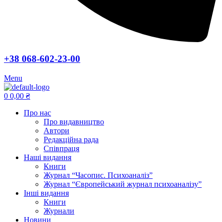
+38 068-602-23-00
Menu
0
0,00
₴
Про нас
Про видавництво
Автори
Редакційна рада
Співпраця
Наші видання
Книги
Журнал “Часопис. Психоаналіз”
Журнал “Європейський журнал психоаналізу”
Інші видання
Книги
Журнали
Новини