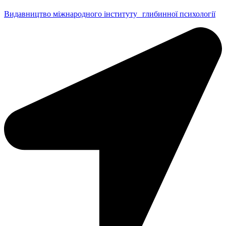
Видавництво міжнародного інституту глибинної психології