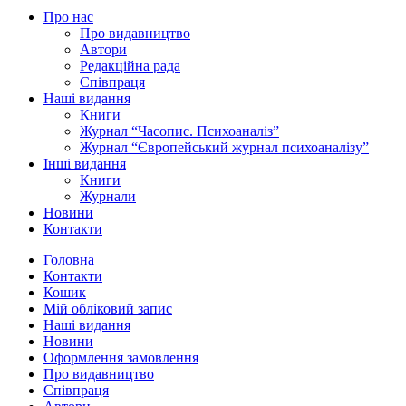
Про нас
Про видавництво
Автори
Редакційна рада
Співпраця
Наші видання
Книги
Журнал “Часопис. Психоаналіз”
Журнал “Європейський журнал психоаналізу”
Інші видання
Книги
Журнали
Новини
Контакти
Головна
Контакти
Кошик
Мій обліковий запис
Наші видання
Новини
Оформлення замовлення
Про видавництво
Співпраця