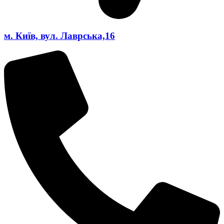
м. Київ, вул. Лаврська,16