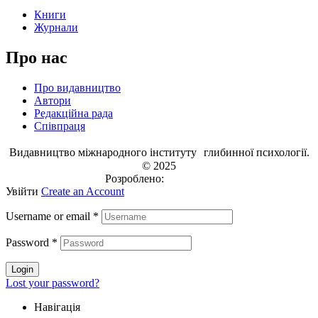
Книги
Журнали
Про нас
Про видавництво
Автори
Редакційна рада
Співпраця
Видавництво міжнародного інституту глибинної психології.
© 2025
Розроблено:
EVRI.CO
Увійти
Create an Account
Username or email
*
Password
*
Login
Lost your password?
Навігація