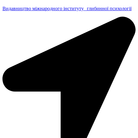
Видавництво міжнародного інституту глибинної психології