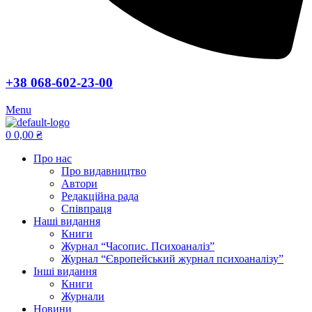
+38 068-602-23-00
Menu
0
0,00
₴
Про нас
Про видавництво
Автори
Редакційна рада
Співпраця
Наші видання
Книги
Журнал “Часопис. Психоаналіз”
Журнал “Європейський журнал психоаналізу”
Інші видання
Книги
Журнали
Новини