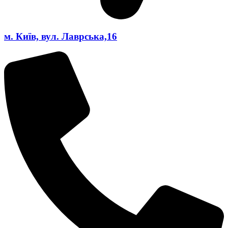
м. Київ, вул. Лаврська,16