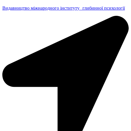
Видавництво міжнародного інституту глибинної психології