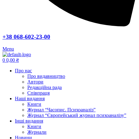
+38 068-602-23-00
Menu
0
0,00
₴
Про нас
Про видавництво
Автори
Редакційна рада
Співпраця
Наші видання
Книги
Журнал “Часопис. Психоаналіз”
Журнал “Європейський журнал психоаналізу”
Інші видання
Книги
Журнали
Новини