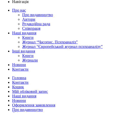
Навігація
Про нас
Про видавництво
Автори
Редакційна рада
Співпраця
Наші видання
Книги
Журнал “Часопис. Психоаналіз”
Журнал “Європейський журнал психоаналізу”
Інші видання
Книги
Журнали
Новини
Контакти
Головна
Контакти
Кошик
Мій обліковий запис
Наші видання
Новини
Оформлення замовлення
Про видавництво