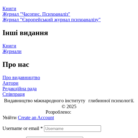
Книги
Журнал "Часопис. Психоаналіз"
Журнал "Європейський журнал психоаналізу"
Інші видання
Книги
Журнали
Про нас
Про видавництво
Автори
Редакційна рада
Співпраця
Видавництво міжнародного інституту глибинної психології.
© 2025
Розроблено:
EVRI.CO
Увійти
Create an Account
Username or email
*