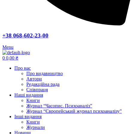
+38 068-602-23-00
Menu
0
0,00
₴
Про нас
Про видавництво
Автори
Редакційна рада
Співпраця
Наші видання
Книги
Журнал “Часопис. Психоаналіз”
Журнал “Європейський журнал психоаналізу”
Інші видання
Книги
Журнали
Новини