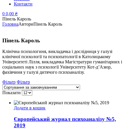
Контакти
0
0,00
₴
Пінель Кароль
Головна
Автори
Пінель Кароль
Пінель Кароль
Клінічна психологиня, викладачка і дослідниця у галузі
клінічної психології та психопатології в Католицькому
Університеті Лілля, викладачка Магістратури гуманітарних і
соціальних наук з психології Університету Кот-д’Азюр,
фахівчиня у галузі дитячого психоаналізу.
Фільтр
Фільтр
Показати
Додати в кошик
Європейський журнал психоаналізу №5,
2019