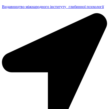
Видавництво міжнародного інституту глибинної психології