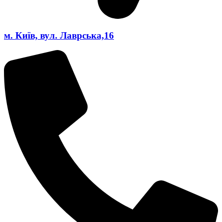
м. Київ, вул. Лаврська,16