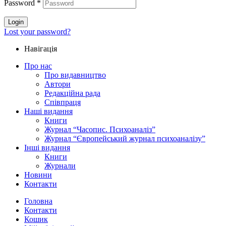
Password
*
Login
Lost your password?
Навігація
Про нас
Про видавництво
Автори
Редакційна рада
Співпраця
Наші видання
Книги
Журнал “Часопис. Психоаналіз”
Журнал “Європейський журнал психоаналізу”
Інші видання
Книги
Журнали
Новини
Контакти
Головна
Контакти
Кошик