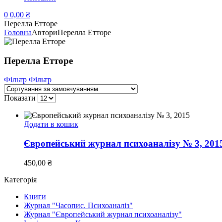
0
0,00
₴
Перелла Етторе
Головна
Автори
Перелла Етторе
Перелла Етторе
Фільтр
Фільтр
Показати
Додати в кошик
Європейський журнал психоаналізу № 3, 201
450,00
₴
Категорія
Книги
Журнал "Часопис. Психоаналіз"
Журнал "Європейський журнал психоаналізу"