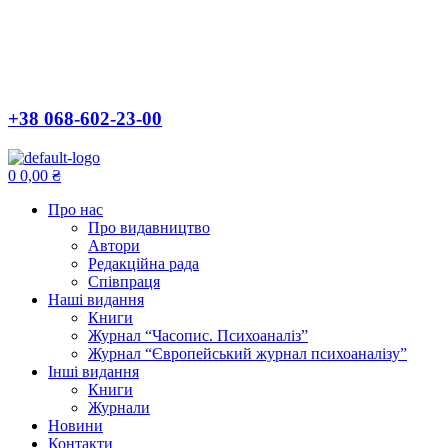
+38 068-602-23-00
Menu
0
0,00
₴
Про нас
Про видавництво
Автори
Редакційна рада
Співпраця
Наші видання
Книги
Журнал “Часопис. Психоаналіз”
Журнал “Європейський журнал психоаналізу”
Інші видання
Книги
Журнали
Новини
Контакти