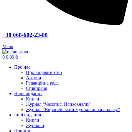
+38 068-602-23-00
Menu
0
0,00
₴
Про нас
Про видавництво
Автори
Редакційна рада
Співпраця
Наші видання
Книги
Журнал “Часопис. Психоаналіз”
Журнал “Європейський журнал психоаналізу”
Інші видання
Книги
Журнали
Новини