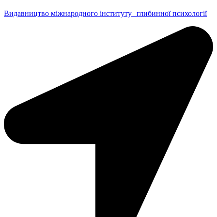
Видавництво міжнародного інституту глибинної психології