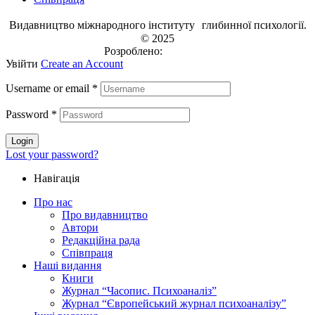
Видавництво міжнародного інституту глибинної психології.
© 2025
Розроблено:
EVRI.CO
Увійти
Create an Account
Username or email
*
Password
*
Login
Lost your password?
Навігація
Про нас
Про видавництво
Автори
Редакційна рада
Співпраця
Наші видання
Книги
Журнал “Часопис. Психоаналіз”
Журнал “Європейський журнал психоаналізу”