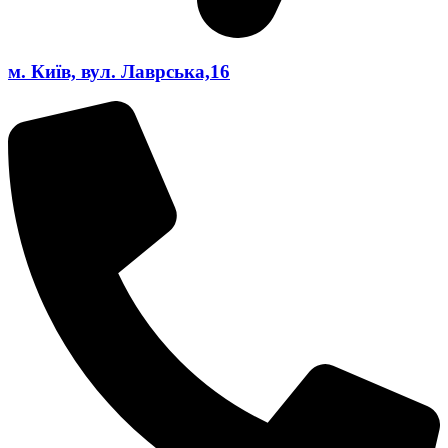
м. Київ, вул. Лаврська,16