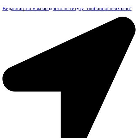
Видавництво міжнародного інституту глибинної психології