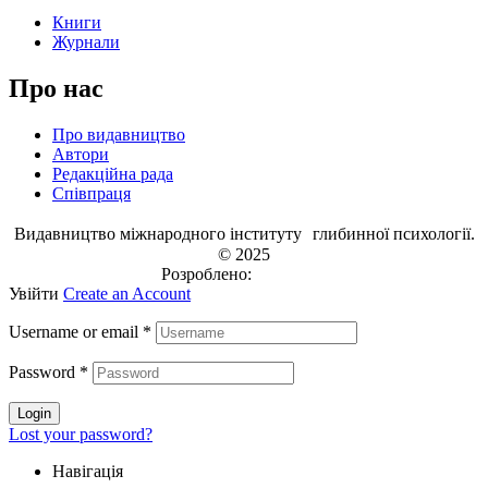
Книги
Журнали
Про нас
Про видавництво
Автори
Редакційна рада
Співпраця
Видавництво міжнародного інституту глибинної психології.
© 2025
Розроблено:
EVRI.CO
Увійти
Create an Account
Username or email
*
Password
*
Login
Lost your password?
Навігація