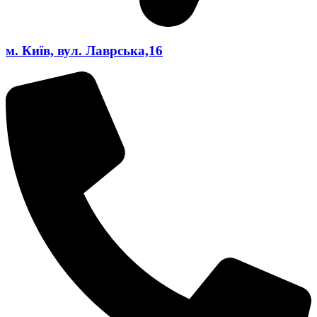
м. Київ, вул. Лаврська,16