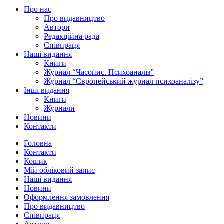
Про нас
Про видавництво
Автори
Редакційна рада
Співпраця
Наші видання
Книги
Журнал “Часопис. Психоаналіз”
Журнал “Європейський журнал психоаналізу”
Інші видання
Книги
Журнали
Новини
Контакти
Головна
Контакти
Кошик
Мій обліковий запис
Наші видання
Новини
Оформлення замовлення
Про видавництво
Співпраця