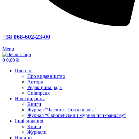
+38 068-602-23-00
Menu
0
0,00
₴
Про нас
Про видавництво
Автори
Редакційна рада
Співпраця
Наші видання
Книги
Журнал “Часопис. Психоаналіз”
Журнал “Європейський журнал психоаналізу”
Інші видання
Книги
Журнали
Новини