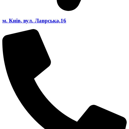
м. Київ, вул. Лаврська,16