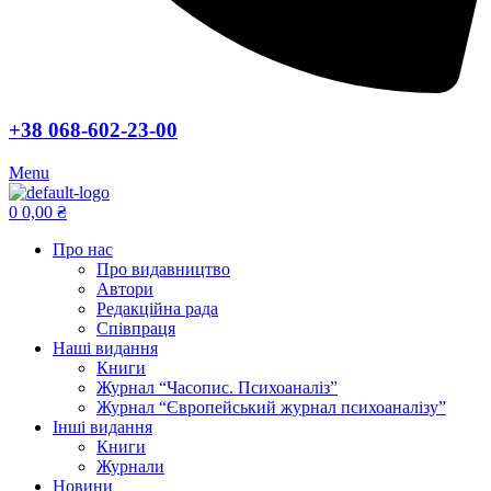
+38 068-602-23-00
Menu
0
0,00
₴
Про нас
Про видавництво
Автори
Редакційна рада
Співпраця
Наші видання
Книги
Журнал “Часопис. Психоаналіз”
Журнал “Європейський журнал психоаналізу”
Інші видання
Книги
Журнали
Новини