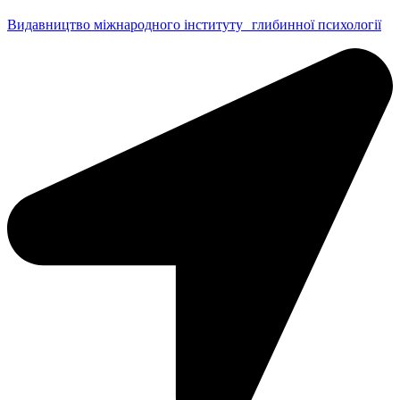
Видавництво міжнародного інституту глибинної психології