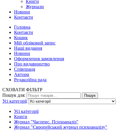
Книги
Журнали
Новини
Контакти
Головна
Контакти
Кошик
Мій обліковий запис
Наші видання
Новини
Оформлення замовлення
Про видавництво
Співпраця
Автори
Редакційна рада
СХОВАТИ ФІЛЬТР
Пошук для:
Пошук
Усі категорії
Усі категорії
Книги
Журнал "Часопис. Психоаналіз"
Журнал "Європейський журнал психоаналізу"