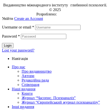
Видавництво міжнародного інституту глибинної психології.
© 2025
Розроблено:
EVRI.CO
Увійти
Create an Account
Username or email
*
Password
*
Login
Lost your password?
Навігація
Про нас
Про видавництво
Автори
Редакційна рада
Співпраця
Наші видання
Книги
Журнал “Часопис. Психоаналіз”
Журнал “Європейський журнал психоаналізу”
Інші видання