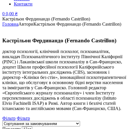
Контакти
0
0,00
₴
Кастрільон Фердинандо (Fernando Castrillon)
Головна
Автори
Кастрільон Фердинандо (Fernando Castrillon)
Кастрільон Фердинандо (Fernando Castrillon)
доктор психології, клінічний психолог, психоаналітик,
викладач Психоаналітичного інституту Північної Каліфорнії
(PINC) і Лаканівської школи психоаналізу в Сан-Франциско,
доцент Школи професійної психології Каліфорнійського
інституту інтегральних досліджень (CIIS), засновник і
директор «Клініки без стін», інноваційної психотерапевтичної
клініки, що обслуговує в основному бідні верстви населення
та іммігрантів у Сан-Франциско. Головний редактор
«Європейського журналу психоаналізу» і член Інституту
перспективних досліджень в області психоаналізу (Istituto
Elvio Fachinelli ISAP) в Римі. Автор книги і безлічі статей
іспанською та англійською мовами (Сан-Франциско, США).
Фільтр
Фільтр
Показати