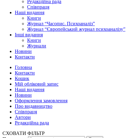
Редакційна рада
Співпраця
Наші видання
Книги
Журнал “Часопис. Психоаналіз”
Журнал “Європейський журнал психоаналізу”
Інші видання
Книги
Журнали
Новини
Контакти
Головна
Контакти
Кошик
Мій обліковий запис
Наші видання
Новини
Оформлення замовлення
Про видавництво
Співпраця
Автори
Редакційна рада
СХОВАТИ ФІЛЬТР