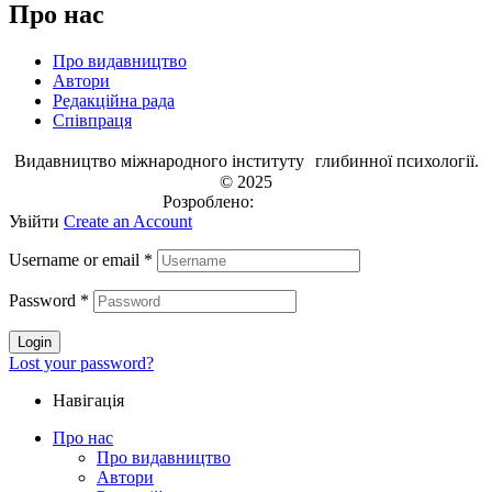
Про нас
Про видавництво
Автори
Редакційна рада
Співпраця
Видавництво міжнародного інституту глибинної психології.
© 2025
Розроблено:
EVRI.CO
Увійти
Create an Account
Username or email
*
Password
*
Login
Lost your password?
Навігація
Про нас
Про видавництво
Автори