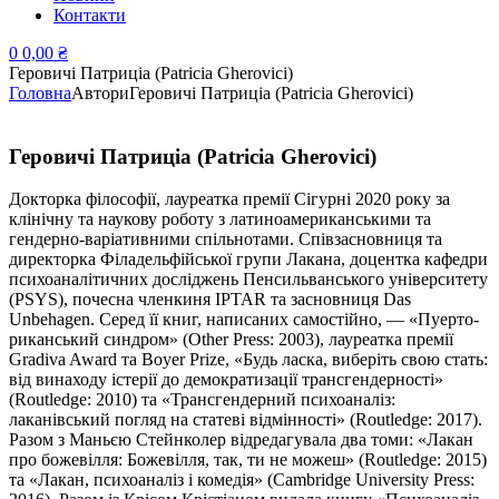
Контакти
0
0,00
₴
Геровичі Патриціа (Patricia Gherovici)
Головна
Автори
Геровичі Патриціа (Patricia Gherovici)
Геровичі Патриціа (Patricia Gherovici)
Докторка філософії, лауреатка премії Сігурні 2020 року за
клінічну та наукову роботу з латиноамериканськими та
гендерно-варіативними спільнотами. Співзасновниця та
директорка Філадельфійської групи Лакана, доцентка кафедри
психоаналітичних досліджень Пенсильванського університету
(PSYS), почесна членкиня IPTAR та засновниця Das
Unbehagen. Серед її книг, написаних самостійно, — «Пуерто-
риканський синдром» (Other Press: 2003), лауреатка премії
Gradiva Award та Boyer Prize, «Будь ласка, виберіть свою стать:
від винаходу істерії до демократизації трансгендерності»
(Routledge: 2010) та «Трансгендерний психоаналіз:
лаканівський погляд на статеві відмінності» (Routledge: 2017).
Разом з Маньєю Стейнколер відредагувала два томи: «Лакан
про божевілля: Божевілля, так, ти не можеш» (Routledge: 2015)
та «Лакан, психоаналіз і комедія» (Cambridge University Press: