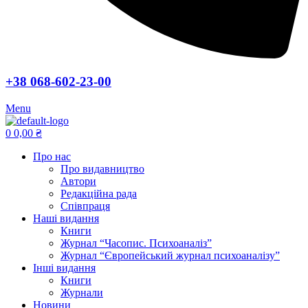
+38 068-602-23-00
Menu
0
0,00
₴
Про нас
Про видавництво
Автори
Редакційна рада
Співпраця
Наші видання
Книги
Журнал “Часопис. Психоаналіз”
Журнал “Європейський журнал психоаналізу”
Інші видання
Книги
Журнали
Новини