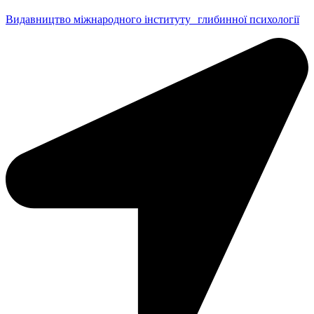
Видавництво міжнародного інституту глибинної психології