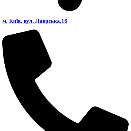
м. Київ, вул. Лаврська,16