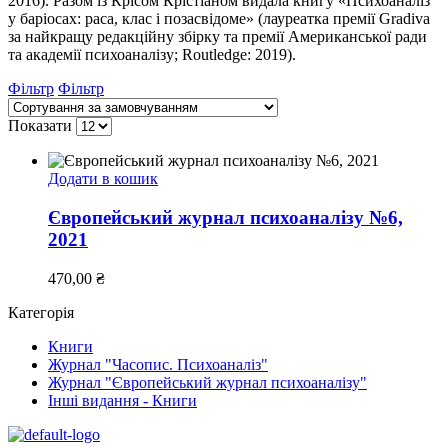
2016). Разом із Крісом Крістіаном видала книгу «Психоаналіз
у баріосах: раса, клас і позасвідоме» (лауреатка премії Gradiva
за найкращу редакційну збірку та премії Американської ради
та академії психоаналізу; Routledge: 2019).
Фільтр
Фільтр
Показати
Додати в кошик
Європейський журнал психоаналізу №6,
2021
470,00
₴
Категорія
Книги
Журнал "Часопис. Психоаналіз"
Журнал "Європейський журнал психоаналізу"
Інші видання - Книги