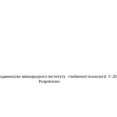
идавництво міжнародного інституту глибинної психології. © 20
Розроблено:
EVRI.CO