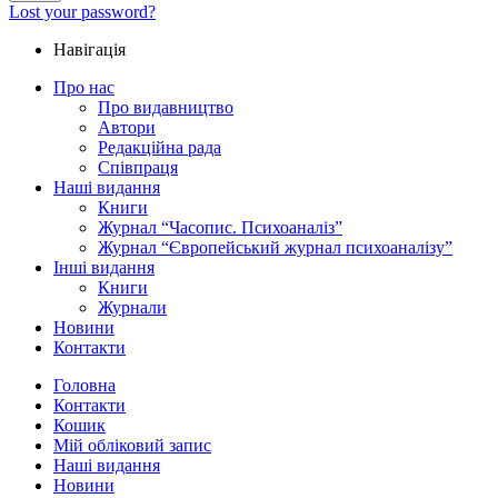
Lost your password?
Навігація
Про нас
Про видавництво
Автори
Редакційна рада
Співпраця
Наші видання
Книги
Журнал “Часопис. Психоаналіз”
Журнал “Європейський журнал психоаналізу”
Інші видання
Книги
Журнали
Новини
Контакти
Головна
Контакти
Кошик
Мій обліковий запис
Наші видання
Новини