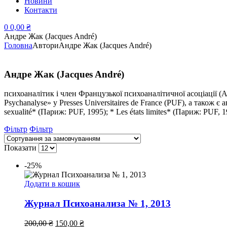
Новини
Контакти
0
0,00
₴
Андре Жак (Jacques André)
Головна
Автори
Андре Жак (Jacques André)
Андре Жак (Jacques André)
психоаналітик і член Французької психоаналітичної асоціації (AP
Psychanalyse» у Presses Universitaires de France (PUF), а також є а
sexualité* (Париж: PUF, 1995); * Les états limites* (Париж: PUF, 
Фільтр
Фільтр
Показати
-25%
Додати в кошик
Журнал Психоанализа № 1, 2013
Оригінальна
Поточна
200,00
₴
150,00
₴