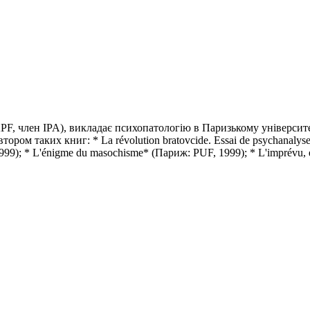
F, член IPA), викладає психопатологію в Паризькому університеті 
втором таких книг: * La révolution bratovcide. Essai de psychanalyse
1999); * L'énigme du masochisme* (Париж: PUF, 1999); * L'imprévu, 