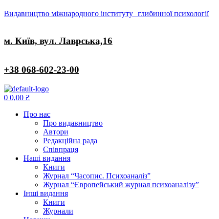
Видавництво міжнародного інституту глибинної психології
м. Київ, вул. Лаврська,16
+38 068-602-23-00
Menu
0
0,00
₴
Про нас
Про видавництво
Автори
Редакційна рада
Співпраця
Наші видання
Книги
Журнал “Часопис. Психоаналіз”
Журнал “Європейський журнал психоаналізу”
Інші видання
Книги
Журнали