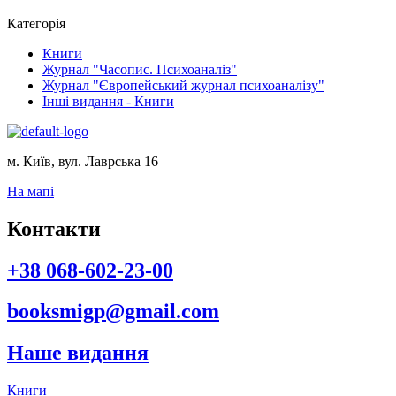
ціна:
ціна:
Категорія
200,00 ₴.
150,00 ₴.
Книги
Журнал "Часопис. Психоаналіз"
Журнал "Європейський журнал психоаналізу"
Інші видання - Книги
м. Київ, вул. Лаврська 16
На мапі
Контакти
+38 068-602-23-00
booksmigp@gmail.com
Наше видання
Книги