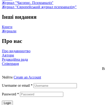
Журнал "Часопис. Психоаналіз"
Журнал "Європейський журнал психоаналізу"
Інші видання
Книги
Журнали
Про нас
Про видавництво
Автори
Редакційна рада
Співпраця
В
Увійти
Create an Account
Username or email
*
Password
*
Login